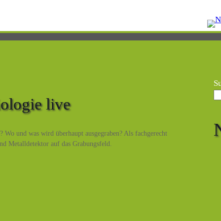
S
ologie live
? Wo und was wird überhaupt ausgegraben? Als fachgerecht
nd Metalldetektor auf das Grabungsfeld.