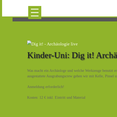
Kinder-Uni: Dig it! Archä
Was macht ein Archäologe und welche Werkzeuge benutzt er
ausgestattete Ausgrabungscrew gehen wir mit Kelle, Pinsel u
Anmeldung erforderlich!
Kosten: 12 € inkl. Eintritt und Material