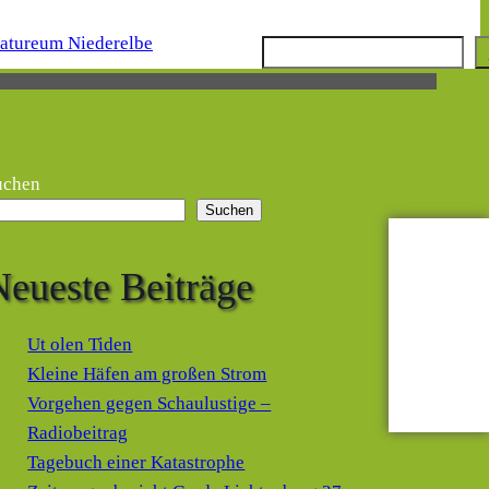
Suchen
uchen
Suchen
Neueste Beiträge
Ut olen Tiden
Kleine Häfen am großen Strom
Vorgehen gegen Schaulustige –
Radiobeitrag
Tagebuch einer Katastrophe