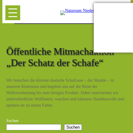
Öffentliche Mitmachaktion
„Der Schatz der Schafe“
Wir besuchen die kleinste deutsche Schafrasse – die Skudde – in
unserem Küstenzoo und begeben uns auf die Reise der
Wollverarbeitung bis zum fertigen Produkt. Dabei untersuchen wir
unterschiedliche Wollfasern, waschen und kämmen Skuddenwolle und
spinnen sie zu einem Faden.
Suchen
Suchen