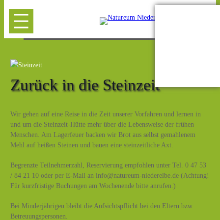
Zurück in die Steinzeit
Wir gehen auf eine Reise in die Zeit unserer Vorfahren und lernen in
und um die Steinzeit-Hütte mehr über die Lebensweise der frühen
Menschen. Am Lagerfeuer backen wir Brot aus selbst gemahlenem
Mehl auf heißen Steinen und bauen eine steinzeitliche Axt.
Begrenzte Teilnehmerzahl, Reservierung empfohlen unter Tel. 0 47 53
/ 84 21 10 oder per E-Mail an info@natureum-niederelbe.de (Achtung!
Für kurzfristige Buchungen am Wochenende bitte anrufen.)
Bei Minderjährigen bleibt die Aufsichtspflicht bei den Eltern bzw.
Betreuungspersonen.