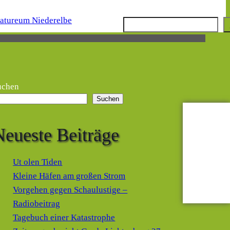
Suchen
uchen
Suchen
Neueste Beiträge
Ut olen Tiden
Kleine Häfen am großen Strom
Vorgehen gegen Schaulustige –
Radiobeitrag
Tagebuch einer Katastrophe