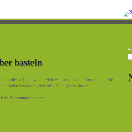
S
er basteln
ch in diesen Tagen wieder viele Menschen stellen. Verschenken Sie
erialien lassen sich viele tolle Kleinigkeiten basteln.
rn bzw. Betreuungspersonen.