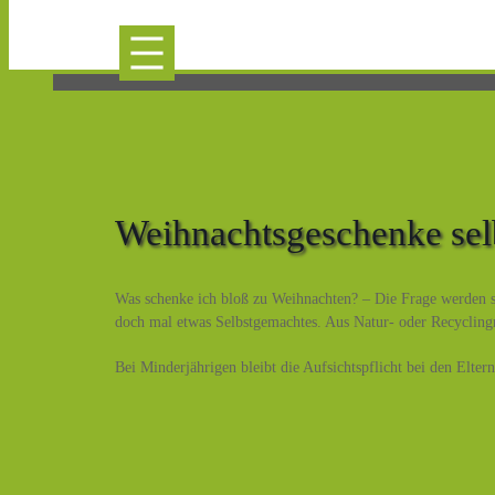
Weihnachtsgeschenke selb
Was schenke ich bloß zu Weihnachten? – Die Frage werden si
doch mal etwas Selbstgemachtes. Aus Natur- oder Recyclingmat
Bei Minderjährigen bleibt die Aufsichtspflicht bei den Elte